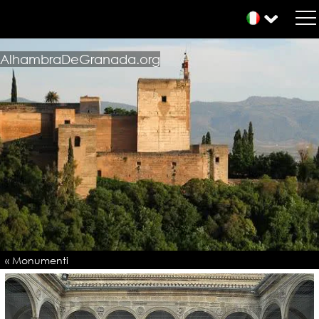
AlhambraDeGranada.org
« Monumenti