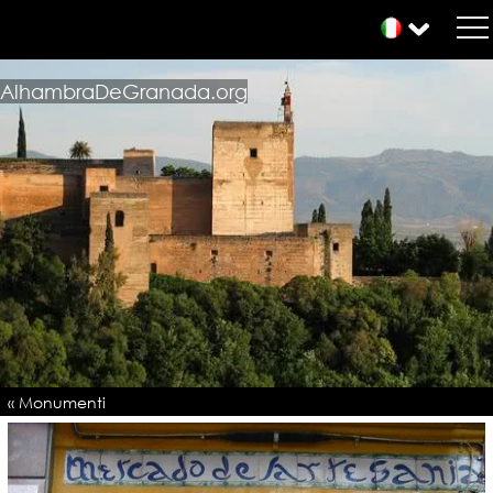
AlhambraDeGranada.org
« Monumenti