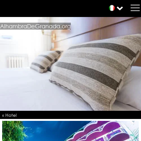
AlhambraDeGranada.org
« Hotel