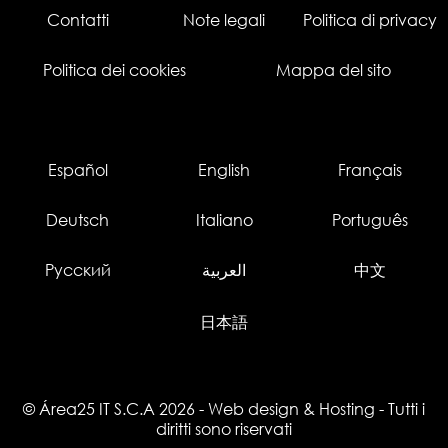
Contatti
Note legali
Politica di privacy
Politica dei cookies
Mappa del sito
Español
English
Français
Deutsch
Italiano
Português
Русский
العربية
中文
日本語
© Área25 IT S.C.A 2026
-
Web design
&
Hosting
- Tutti i
diritti sono riservati