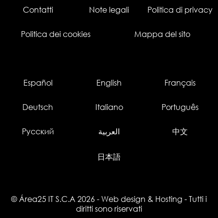
Contatti
Note legali
Politica di privacy
Politica dei cookies
Mappa del sito
Español
English
Français
Deutsch
Italiano
Português
Русский
العربية
中文
日本語
© Área25 IT S.C.A 2026
-
Web design
&
Hosting
- Tutti i
diritti sono riservati