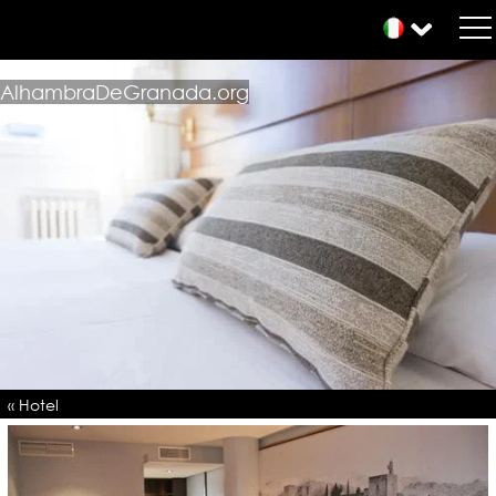
AlhambraDeGranada.org
« Hotel