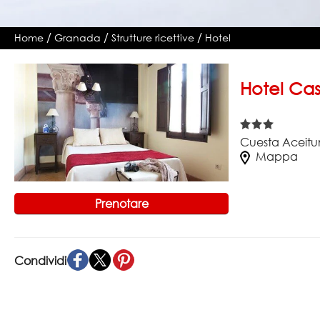
/
/
/
Home
Granada
Strutture ricettive
Hotel
Hotel Cas
Cuesta Aceitu
Mappa
Prenotare
Condividi