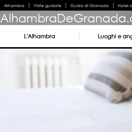
Alhambra
Visite guidate
Guida di Granada
Hotel 
AlhambraDeGranada.
L'Alhambra
Luoghi e ang