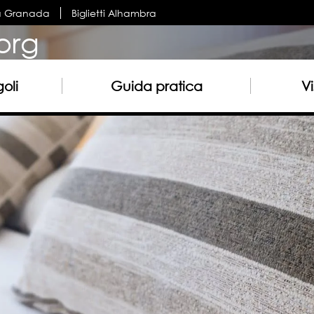
a Granada
Biglietti Alhambra
org
oli
Guida pratica
Vi