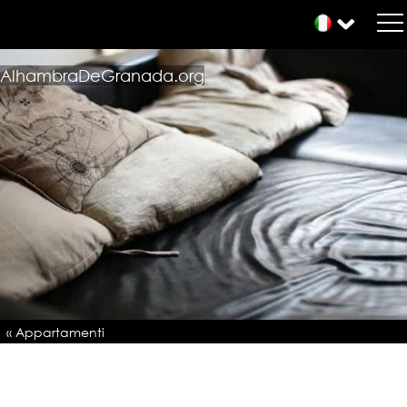
AlhambraDeGranada.org
« Appartamenti