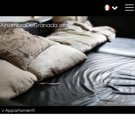
AlhambraDeGranada.org
« Appartamenti