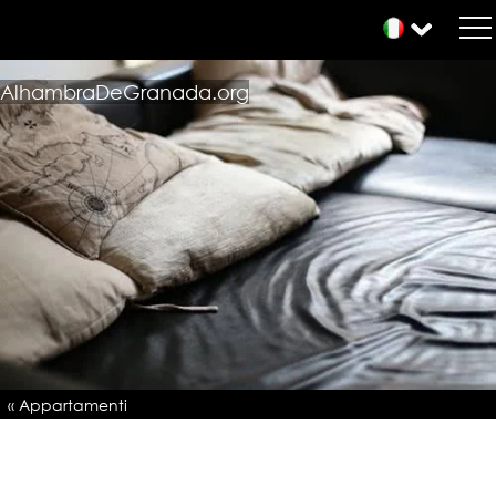
AlhambraDeGranada.org
« Appartamenti