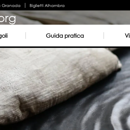
a Granada
Biglietti Alhambra
org
oli
Guida pratica
Vi