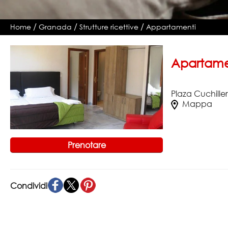
/
/
/
Home
Granada
Strutture ricettive
Appartamenti
Apartame
Plaza Cuchille
Mappa
Prenotare
Condividi