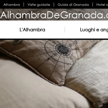
Alhambra
Visite guidate
Guida di Granada
Hotel 
AlhambraDeGranada.
L'Alhambra
Luoghi e ang