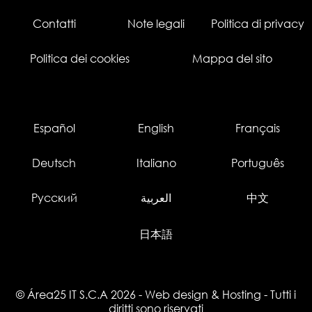
Contatti
Note legali
Politica di privacy
Politica dei cookies
Mappa del sito
Español
English
Français
Deutsch
Italiano
Português
Русский
العربية
中文
日本語
© Área25 IT S.C.A 2026
-
Web design
&
Hosting
- Tutti i
diritti sono riservati