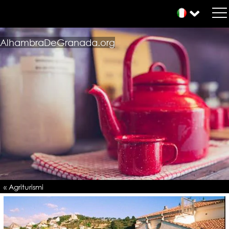
AlhambraDeGranada.org
« Agriturismi