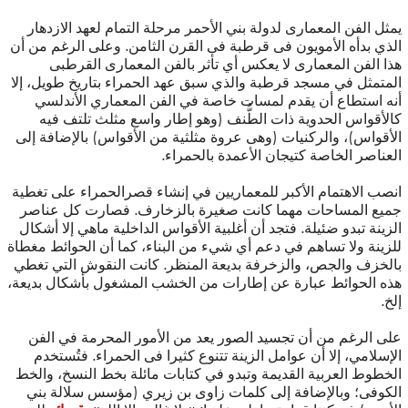
يمثل الفن المعمارى لدولة بني الأحمر مرحلة التمام لعهد الازدهار
الذي بدأه الأمويون فى قرطبة فى القرن الثامن. وعلى الرغم من أن
هذا الفن المعمارى لا يعكس أي تأثر بالفن المعمارى القرطبى
المتمثل في مسجد قرطبة والذي سبق عهد الحمراء بتاريخ طويل، إلا
أنه استطاع أن يقدم لمسات خاصة في الفن المعماري الأندلسي
كالأقواس الحدوية ذات الطُّنف (وهو إطار واسع مثلث تلتف فيه
الأقواس)، والركنيات (وهى عروة مثلثية من الأقواس) بالإضافة إلى
العناصر الخاصة كتيجان الأعمدة بالحمراء.
انصب الاهتمام الأكبر للمعماريين في إنشاء قصرالحمراء على تغطية
جميع المساحات مهما كانت صغيرة بالزخارف. فصارت كل عناصر
الزينة تبدو ضئيلة. فتجد أن أغلبية الأقواس الداخلية ماهي إلا أشكال
للزينة ولا تساهم في دعم أي شيء من البناء، كما أن الحوائط مغطاة
بالخزف والجص، والزخرفة بديعة المنظر. كانت النقوش التي تغطي
هذه الحوائط عبارة عن إطارات من الخشب المشغول بأشكال بديعة،
إلخ.
على الرغم من أن تجسيد الصور يعد من الأمور المحرمة في الفن
الإسلامي، إلا أن عوامل الزينة تتنوع كثيرا فى الحمراء. فتُستخدم
الخطوط العربية القديمة وتبدو في كتابات مائلة بخط النسخ، والخط
الكوفى؛ وبالإضافة إلى كلمات زاوى بن زيري (مؤسس سلالة بني