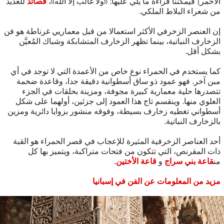
الأحمر) فيمكننا قراءة ما يلي عليها: «ولا غالب إلا الله»،
قصائد
للعديد
من شعراء البلاط الملكي.
إن العنصر الزخرفي الأكثر استعمالا من قبل معماريي غرناطة هو فن
الزخارف النباتية، بينما تظهر الزخارف المتشابكة وشباك المٌعيَّن
بشكل أقل.
كما يستخدم في الحمراء نوع خاص من الأعمدة التي لا توجد في أي
مبن آخر. فهو عمود ذو ساق أسطوانية دقيقة جدا، وقاعدة ضخمة
تتصدرها حلية معمارية كبيرة مجوفة، ومزينة بحلقات في الجزء
العلوي منها. وينقسم تاج هذا العمود إلى جزئين، أولهما على شكل
أسطواني تغطيه زخارف بسيطة، وفوقه منشور بزوايا دائرية ومزين
بالزخارف النباتية.
أحد العناصر الزخرفية المثيرة للإعجاب في قصر الحمراء هو القبة
ذات المقرنص، التي تتكون من فتحات متراكبة، ويتميز بها كل
من
قاعة بني سراج
و
قاعة الأختين
.
مزيد من المعلومات عن الفن في إسبانيا