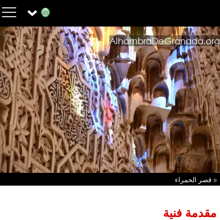
AlhambraDeGranada.org
« قصر الحمراء
مقدمة فنية