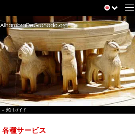
AlhambraDeGranada.org
« 実用ガイド
各種サービス