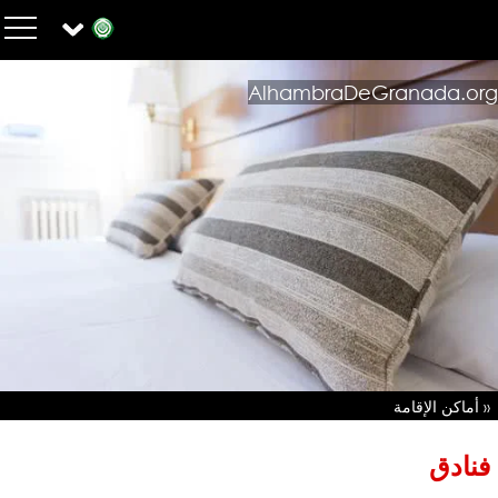
AlhambraDeGranada.org
« أماكن الإقامة
فنادق