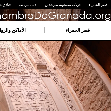
قصر الحمراء
جولات مصحوبة بمرشدين
دليل غرناطة
فنادق غ
hambraDeGranada.org
قصر الحمراء
الأماكن والزواي