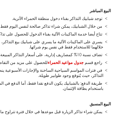
البيع المباشر
توجد شبابيك التذاكر بفناء دخول منطقة الحمراء الأثرية.
من خلال الشبابيك، يمكن شراء تذاكر صالحة لنفس اليوم فقط.
تتاح أيضا خدمة الماكينات الآلية بفناء الدخول للحصول على تذا
يسري على الماكينات الآلية ما يسري على شبابيك بيع التذاكر، 
خلالهما للاستخدام فقط في نفس يوم شرائها.
تضاف نسبة 10% كمصاريف إدارية، على أسعار التذاكر المبيعة من خلال الماكينات الآلية.
راجع قسم
جدول مواعيد الحمراء
للحصول على مزيد من التفاص
في فترات المواسم السياحية الساخنة والإجازات الأسبوعية ينص
التذاكر، حيث يُتوقع وجود طوابير طويلة.
طريقة الدفع: بالشبابيك يكون الدفع نقدا فقط، أما الدفع في الم
باستخدام بطاقة الإئتمان.
البيع المسبق
يمكن شراء تذاكر الزيارة قبل موعدها في خلال فترة تتراوح ما ب