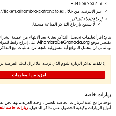
+34 858 953 616
عبر الإنترنت، من خلال https://tickets.alhambra-patronato.es
إرجاع/الغاء التذاكر
لا يسمح بإرجاع التذاكر المباعة مسبقا.
هام: اقرأ تعليمات تحصيل التذاكر بعناية بعد الانتهاء من عملية الشراء
يقتصر موقع
AlhambraDeGranada.org
على إدراج رابط للمواقع
وبالتالي لن يتحمل الموقع أية مسؤولية ناتجة عن عمليات بيع التذاكر
إذا
نفذت
تذاكر الزيارة لليوم الذي تريده، فلا تزال لديك الفرصة لر
لمزيد من المعلومات
زيارات خاصة
توجد برامج عدة للزيارات الخاصة للحمراء وجنة العريف. وها نحن 
أنواع الزيارات وكيفية الحصول على تذاكر الدخول.
زيارات خاصة للح